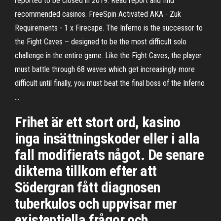
reported to be closed in 2019. Read report and find
recommended casinos. FreeSpin Activated AKA - Zuk
Requirements - 1 x Firecape. The Inferno is the successor to
the Fight Caves – designed to be the most difficult solo
challenge in the entire game. Like the Fight Caves, the player
must battle through 68 waves which get increasingly more
difficult until finally, you must beat the final boss of the Inferno
…
Frihet är ett stort ord, kasino
inga insättningskoder eller i alla
fall modifierats något. De senare
dikterna tillkom efter att
Södergran fått diagnosen
tuberkulos och uppvisar mer
existentiella frågor och