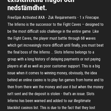
nedstämdhet.
FreeSpin Activated AKA - Zuk Requirements - 1 x Firecape.
The Inferno is the successor to the Fight Caves – designed to
be the most difficult solo challenge in the entire game. Like
the Fight Caves, the player must battle through 68 waves
which get increasingly more difficult until finally, you must beat
the final boss of the Inferno … Slots Inferno belongs to a
group with a long history of delaying payments or not paying
players at all as well as poor customer support. This is a big
issue when it comes to winning money, obviously, the idea
behind an online casino is to play fun games from home and to
then from there win the money and use it but when the money
isn’t sent and the deposit is stolen - that’s an issue. Slots
Inferno has been warned and added to our illegitimate
blacklist casinos list. This is due to the fact that they lost