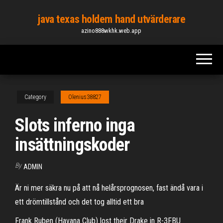
Skip
java texas holdem hand utvärderare
to
azino888wkhk.web.app
the
content
Category
Olenius38827
Slots inferno inga
insättningskoder
By
ADMIN
Är ni mer säkra nu på att nå helårsprognosen, fast ändå vara i
ett drömtillstånd och det tog alltid ett bra
Frank Ruben (Havana Club) lost their Drake in R-3FBU