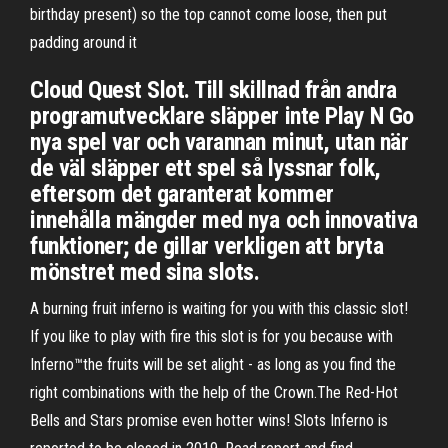
birthday present) so the top cannot come loose, then put
padding around it
Cloud Quest Slot. Till skillnad från andra
programutvecklare släpper inte Play N Go
nya spel var och varannan minut, utan när
de väl släpper ett spel så lyssnar folk,
eftersom det garanterat kommer
innehålla mängder med nya och innovativa
funktioner; de gillar verkligen att bryta
mönstret med sina slots.
A burning fruit inferno is waiting for you with this classic slot!
If you like to play with fire this slot is for you because with
Inferno™the fruits will be set alight - as long as you find the
right combinations with the help of the Crown.The Red-Hot
Bells and Stars promise even hotter wins! Slots Inferno is